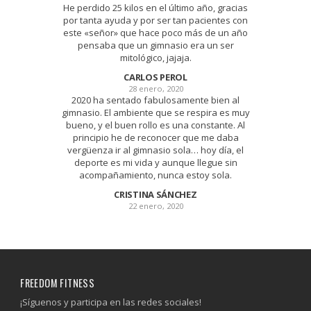
He perdido 25 kilos en el último año, gracias
por tanta ayuda y por ser tan pacientes con
este «señor» que hace poco más de un año
pensaba que un gimnasio era un ser
mitológico, jajaja.
CARLOS PEROL
28 enero, 2020
2020 ha sentado fabulosamente bien al
gimnasio. El ambiente que se respira es muy
bueno, y el buen rollo es una constante. Al
principio he de reconocer que me daba
vergüenza ir al gimnasio sola… hoy día, el
deporte es mi vida y aunque llegue sin
acompañamiento, nunca estoy sola.
CRISTINA SÁNCHEZ
22 enero, 2020
FREEDOM FITNESS
¡Síguenos y participa en las redes sociales!