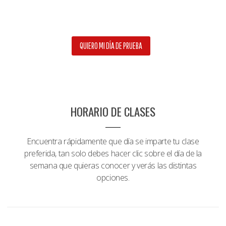
SI AÚN NO SABES SI DECIDIRTE A ENTRENAR CON NOSOTROS O
NO, YA NO TIENES EXCUSA.
QUIERO MI DÍA DE PRUEBA
HORARIO DE CLASES
Encuentra rápidamente que día se imparte tu clase
preferida, tan solo debes hacer clic sobre el día de la
semana que quieras conocer y verás las distintas
opciones.