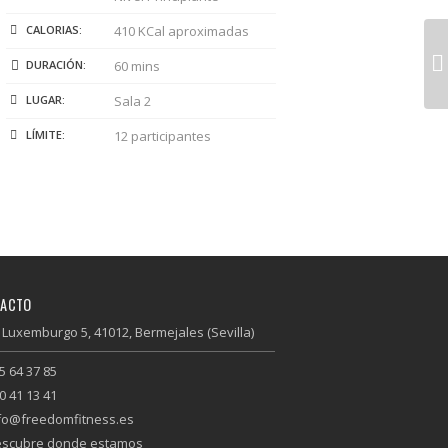
CALORIAS:
410 KCal aproximadas
DURACIÓN:
60 mins
LUGAR:
Sala 2
LÍMITE:
12 participantes
TACTO
 Luxemburgo 5, 41012, Bermejales (Sevilla)
5 64 37 85
0 41 13 41
fo@freedomfitness.es
scubre donde estamos