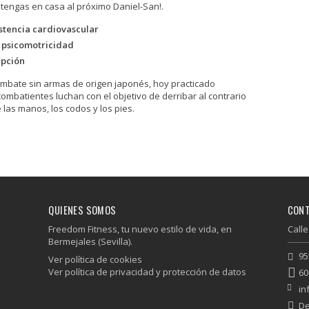
s tengas en casa al próximo Daniel-San!.
stencia cardiovascular
 psicomotricidad
epción
ombate sin armas de origen japonés, hoy practicado
ombatientes luchan con el objetivo de derribar al contrario
las manos, los codos y los pies.
QUIENES SOMOS
CON
Freedom Fitness, tu nuevo estilo de vida, en
Calle
Bermejales (Sevilla).
95
Ver política de cookies
Ver política de privacidad y protección de datos
60
in
De