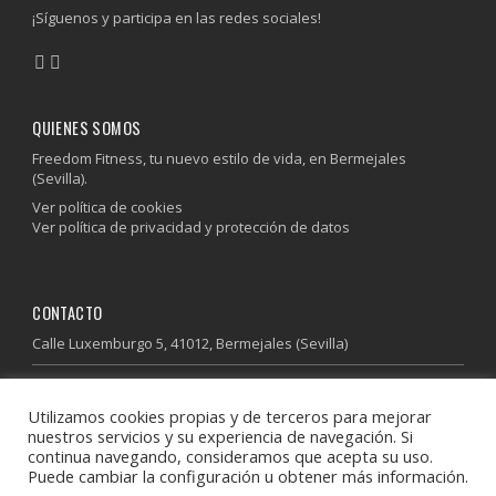
¡Síguenos y participa en las redes sociales!
QUIENES SOMOS
Freedom Fitness, tu nuevo estilo de vida, en Bermejales
(Sevilla).
Ver política de cookies
Ver política de privacidad y protección de datos
CONTACTO
Calle Luxemburgo 5, 41012, Bermejales (Sevilla)
955 64 37 85
Utilizamos cookies propias y de terceros para mejorar
600 41 13 41
nuestros servicios y su experiencia de navegación. Si
info@freedomfitness.es
continua navegando, consideramos que acepta su uso.
Puede cambiar la configuración u obtener más información.
Descubre donde estamos