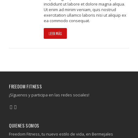
incididunt ut labore et dolore magna aliqua.
Ut enim ad minim veniam, quis nostrud
exercitation ullamco laboris nisi ut aliquip ex
ea commodo consequat.
LEER MÁS
FREEDOM FITNESS
¡Síguenos y participa en las redes sociales!
QUIENES SOMOS
Freedom Fitness, tu nuevo estilo de vida, en Bermejales