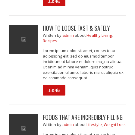
LEER MÁS
HOW TO LOOSE FAST & SAFELY
Written
by
admin
about
Healthy Living
,
Recipes
Lorem ipsum dolor sit amet, consectetur
adipisicing elit, sed do eiusmod tempor
incididunt ut labore et dolore magna aliqua.
Ut enim ad minim veniam, quis nostrud
exercitation ullamco laboris nisi ut aliquip ex
ea commodo consequat.
LEER MÁS
FOODS THAT ARE INCREDIBLY FILLING
Written
by
admin
about
Lifestyle
,
Weight Loss
Lorem ipsum dolor sit amet, consectetur