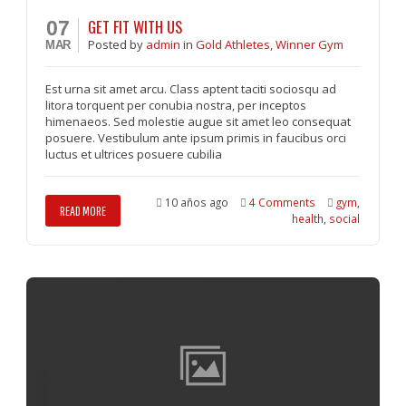
GET FIT WITH US
07
Posted
by
admin
in
Gold Athletes
,
Winner Gym
MAR
Est urna sit amet arcu. Class aptent taciti sociosqu ad
litora torquent per conubia nostra, per inceptos
himenaeos. Sed molestie augue sit amet leo consequat
posuere. Vestibulum ante ipsum primis in faucibus orci
luctus et ultrices posuere cubilia
10 años ago
4 Comments
gym
,
READ MORE
health
,
social