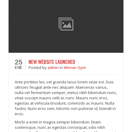
NEW WEBSITE LAUNCHED
25
Posted
by
admin
in
Winner Gym
ENE
Ante porttitor leo, vel gravida lacus lorem vitae est. Duis
ultricies feugiat ante nec aliquam. Maecenas varius,
nulla vel fermentum semper, metus nibh bibendum nunc,
vitae suscipit mauris velit ac nunc. Mauris nunc eros,
egestas at vehicula tincidunt, commodo ac mauris. Nulla
facilisi. Nunc eros sem, lobortis non pulvinar id, blandit in
eros.
Morbi a enim in magna semper bibendum. Etiam
scelerisque, nunc ac egestas consequat, odio nibh