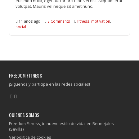
euismod nulla, eget auctor orci nibh vel nisi. Aliquam erat
volutpat. Mauris vel neque sit amet nunc.
11 años ago
3 Comments
fitness
,
motivation
,
social
FREEDOM FITNESS
¡Síguenos y participa en las redes sociales!
QUIENES SOMOS
Freedom Fitness, tu nuevo estilo de vida, en Bermejales
(Sevilla).
Ver política de cookies