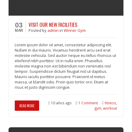
VISIT OUR NEW FACILITIES
03
Posted
by
admin
in
Winner Gym
MAR
Lorem ipsum dolor sit amet, consectetur adipiscing elit.
Nullam in dui mauris. Vivamus hendrerit arcu sed erat
molestie vehicula. Sed auctor neque eu tellus rhoncus ut
eleifend nibh porttitor. Ut in nulla enim. Phasellus
molestie magna non est bibendum non venenatis nisl
tempor. Suspendisse dictum feugiat nisl ut dapibus.
Mauris iaculis porttitor posuere. Praesent id metus
massa, ut blandit odio. Proin quis tortor orci. Etiam at
risus et justo dignissim congue.
10 años ago
1 Comment
fitness
,
READ MORE
gym
,
workout