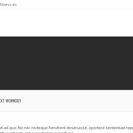
itness.es
EXT WORKOUT
it ad quo. No nec recteque hendrerit deseruisse, oportere sententiae re