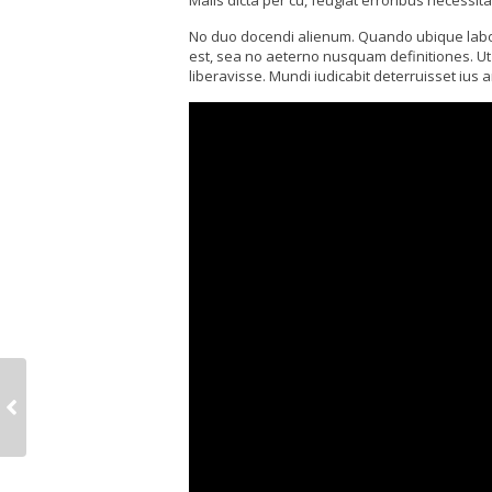
Malis dicta per cu, feugiat erroribus necessi
No duo docendi alienum. Quando ubique labore 
est, sea no aeterno nusquam definitiones. Ut 
liberavisse. Mundi iudicabit deterruisset ius a