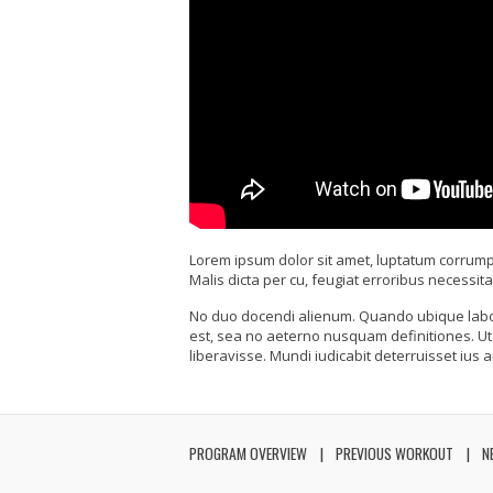
Lorem ipsum dolor sit amet, luptatum corrump
Malis dicta per cu, feugiat erroribus necessi
No duo docendi alienum. Quando ubique labore 
est, sea no aeterno nusquam definitiones. Ut 
liberavisse. Mundi iudicabit deterruisset ius a
PROGRAM OVERVIEW
PREVIOUS WORKOUT
N