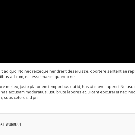
it ad quo. No nec recteque hendrerit deseruisse, oportere sententiae re
tatibus ad cum, est esse mazim quando ne.
mel ex, justo platonem temporibus qui id, has ut movet aperiri. Ne usu no
has accusam moderatius, usu brute labores et. Dicant epicurei ei nec, nec 
n, suas ceteros id pri.
EXT WORKOUT