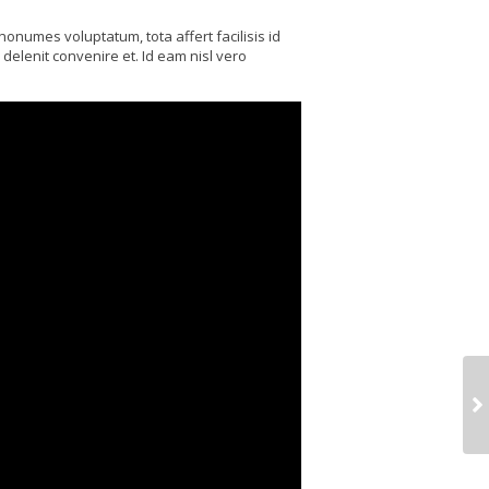
numes voluptatum, tota affert facilisis id
delenit convenire et. Id eam nisl vero