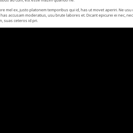
tatibus ad cum, est esse mazim quando ne.
mel ex, justo platonem temporibus qui id, has ut movet aperiri. Ne usu no
has accusam moderatius, usu brute labores et. Dicant epicurei ei nec, nec 
n, suas ceteros id pri.