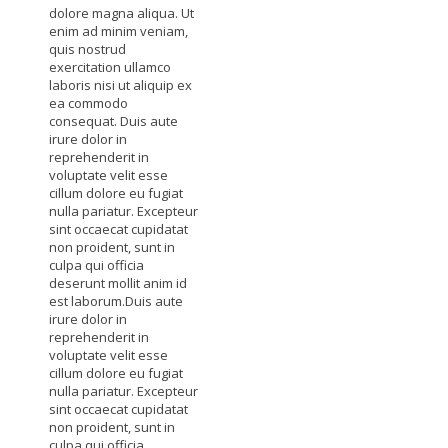
dolore magna aliqua. Ut
enim ad minim veniam,
quis nostrud
exercitation ullamco
laboris nisi ut aliquip ex
ea commodo
consequat. Duis aute
irure dolor in
reprehenderit in
voluptate velit esse
cillum dolore eu fugiat
nulla pariatur. Excepteur
sint occaecat cupidatat
non proident, sunt in
culpa qui officia
deserunt mollit anim id
est laborum.Duis aute
irure dolor in
reprehenderit in
voluptate velit esse
cillum dolore eu fugiat
nulla pariatur. Excepteur
sint occaecat cupidatat
non proident, sunt in
culpa qui officia