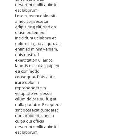
deserunt mollit anim id
est laborum.
Lorem ipsum dolor sit
amet, consectetur
adipisicing elit, sed do
eiusmod tempor
incididunt ut labore et
dolore magna aliqua. Ut
enim ad minim veniam,
quis nostrud
exercitation ullamco
laboris nisi ut aliquip ex
ea commodo
consequat. Duis aute
irure dolor in
reprehenderit in
voluptate velit esse
cillum dolore eu fugiat
nulla pariatur. Excepteur
sint occaecat cupidatat
non proident, sunt in
culpa qui officia
deserunt mollit anim id
est laborum.