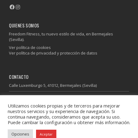
QUIENES SOMOS
Freedom Fitness, tu nuevo estilo de vida, en Bermejales
(Sevilla).
Ver política de cookies
Ver política de privacidad y protección de datos
CONTACTO
Calle Luxemburgo 5, 41012, Bermejales (Sevilla)
955 64 37 85
Utilizamos cookies propias y de terceros para mejorar
600 41 13 41
nuestros servicios y su experiencia de navegación. Si
info@freedomfitness.es
continua navegando, consideramos que acepta su uso.
Puede cambiar la configuración u obtener más información.
Descubre donde estamos
Opciones
Aceptar