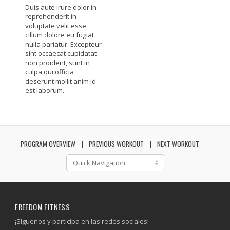
Duis aute irure dolor in
reprehenderit in
voluptate velit esse
cillum dolore eu fugiat
nulla pariatur. Excepteur
sint occaecat cupidatat
non proident, sunt in
culpa qui officia
deserunt mollit anim id
est laborum.
PROGRAM OVERVIEW
PREVIOUS WORKOUT
NEXT WORKOUT
FREEDOM FITNESS
¡Síguenos y participa en las redes sociales!