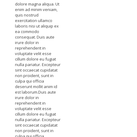
dolore magna aliqua. Ut
enim ad minim veniam,
quis nostrud
exercitation ullamco
laboris nisi ut aliquip ex
ea commodo
consequat. Duis aute
irure dolor in
reprehenderit in
voluptate velit esse
cillum dolore eu fugiat
nulla pariatur. Excepteur
sint occaecat cupidatat
non proident, sunt in
culpa qui officia
deserunt mollit anim id
est laborum.Duis aute
irure dolor in
reprehenderit in
voluptate velit esse
cillum dolore eu fugiat
nulla pariatur. Excepteur
sint occaecat cupidatat
non proident, sunt in
culpa qui officia