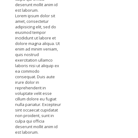
deserunt mollit anim id
est laborum.
Lorem ipsum dolor sit
amet, consectetur
adipisicing elit, sed do
eiusmod tempor
incididunt ut labore et
dolore magna aliqua. Ut
enim ad minim veniam,
quis nostrud
exercitation ullamco
laboris nisi ut aliquip ex
ea commodo
consequat. Duis aute
irure dolor in
reprehenderit in
voluptate velit esse
cillum dolore eu fugiat
nulla pariatur. Excepteur
sint occaecat cupidatat
non proident, sunt in
culpa qui officia
deserunt mollit anim id
est laborum.