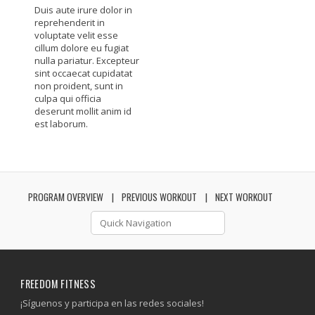
Duis aute irure dolor in
reprehenderit in
voluptate velit esse
cillum dolore eu fugiat
nulla pariatur. Excepteur
sint occaecat cupidatat
non proident, sunt in
culpa qui officia
deserunt mollit anim id
est laborum.
PROGRAM OVERVIEW
PREVIOUS WORKOUT
NEXT WORKOUT
FREEDOM FITNESS
¡Síguenos y participa en las redes sociales!