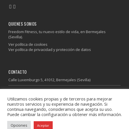
QUIENES SOMOS
Freedom Fitness, tu nuevo estilo de vida, en Bermejales
(Sevilla).
Ver política de cookies
Ver política de privacidad y protección de datos
CONTACTO
Calle Luxemburgo 5, 41012, Bermejales (Sevilla)
955 64 37 85
Utilizamos cookies propias y de terceros para mejorar
600 41 13 41
nuestros servicios y su experiencia de navegación. Si
info@freedomfitness.es
continua navegando, consideramos que acepta su uso.
Puede cambiar la configuración u obtener más información.
Descubre donde estamos
Opciones
Aceptar