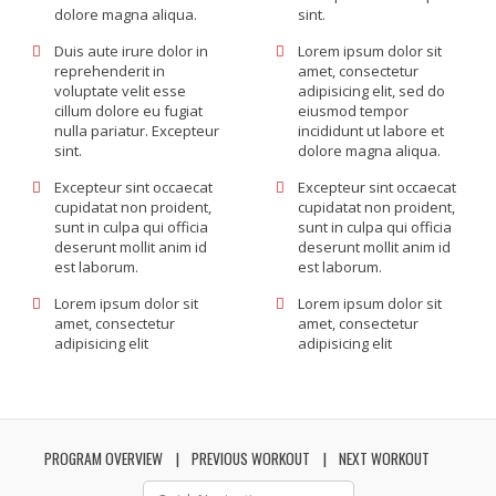
dolore magna aliqua.
sint.
Duis aute irure dolor in
Lorem ipsum dolor sit
reprehenderit in
amet, consectetur
voluptate velit esse
adipisicing elit, sed do
cillum dolore eu fugiat
eiusmod tempor
nulla pariatur. Excepteur
incididunt ut labore et
sint.
dolore magna aliqua.
Excepteur sint occaecat
Excepteur sint occaecat
cupidatat non proident,
cupidatat non proident,
sunt in culpa qui officia
sunt in culpa qui officia
deserunt mollit anim id
deserunt mollit anim id
est laborum.
est laborum.
Lorem ipsum dolor sit
Lorem ipsum dolor sit
amet, consectetur
amet, consectetur
adipisicing elit
adipisicing elit
PROGRAM OVERVIEW
PREVIOUS WORKOUT
NEXT WORKOUT