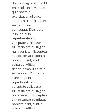
dolore magna aliqua. Ut
enim ad minim veniam,
quis nostrud
exercitation ullamco
laboris nisi ut aliquip ex
ea commodo
consequat. Duis aute
irure dolor in
reprehenderit in
voluptate velit esse
cillum dolore eu fugiat
nulla pariatur. Excepteur
sint occaecat cupidatat
non proident, sunt in
culpa qui officia
deserunt mollit anim id
est laborum.Duis aute
irure dolor in
reprehenderit in
voluptate velit esse
cillum dolore eu fugiat
nulla pariatur. Excepteur
sint occaecat cupidatat
non proident, sunt in
culpa qui officia