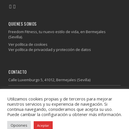
QUIENES SOMOS
Freedom Fitness, tu nuevo estilo de vida, en Bermejales
(Sevilla).
Ver política de cookies
Ver política de privacidad y protección de datos
CONTACTO
Calle Luxemburgo 5, 41012, Bermejales (Sevilla)
955 64 37 85
Utilizamos cookies propias y de terceros para mejorar
600 41 13 41
nuestros servicios y su experiencia de navegación. Si
info@freedomfitness.es
continua navegando, consideramos que acepta su uso.
Puede cambiar la configuración u obtener más información.
Descubre donde estamos
Opciones
Aceptar