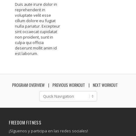
Duis aute irure dolor in
reprehenderit in
voluptate velit esse
cillum dolore eu fugiat
nulla pariatur. Excepteur
sint occaecat cupidatat
non proident, sunt in
culpa qui officia
deserunt mollit anim id
est laborum.
PROGRAM OVERVIEW
PREVIOUS WORKOUT
NEXT WORKOUT
FREEDOM FITNESS
¡Síguenos y participa en las redes sociales!