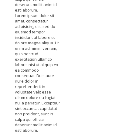
deserunt mollit anim id
est laborum.
Lorem ipsum dolor sit
amet, consectetur
adipisicing elit, sed do
eiusmod tempor
incididunt ut labore et
dolore magna aliqua. Ut
enim ad minim veniam,
quis nostrud
exercitation ullamco
laboris nisi ut aliquip ex
ea commodo
consequat. Duis aute
irure dolor in
reprehenderit in
voluptate velit esse
cillum dolore eu fugiat
nulla pariatur. Excepteur
sint occaecat cupidatat
non proident, sunt in
culpa qui officia
deserunt mollit anim id
est laborum.