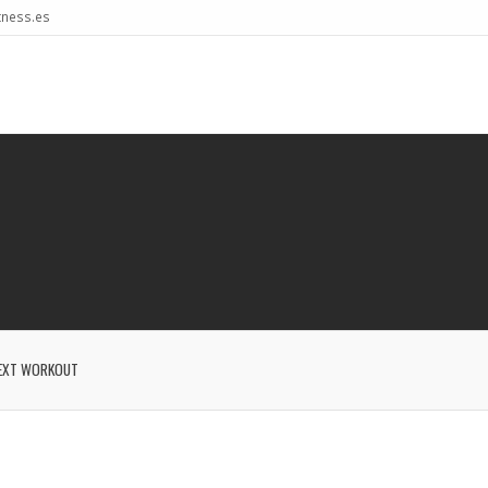
tness.es
EXT WORKOUT