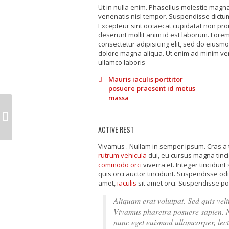
Ut in nulla enim. Phasellus molestie mag
venenatis nisl tempor. Suspendisse dictum 
Excepteur sint occaecat cupidatat non proid
deserunt mollit anim id est laborum. Lorem
consectetur adipisicing elit, sed do eiusmo
dolore magna aliqua. Ut enim ad minim ven
ullamco laboris
Mauris iaculis porttitor
posuere praesent id metus
massa
ACTIVE REST
Vivamus . Nullam in semper ipsum. Cras a ti
rutrum vehicula
dui, eu cursus magna tinci
commodo orci
viverra et. Integer tincidunt 
quis orci auctor tincidunt. Suspendisse odi
amet,
iaculis
sit amet orci. Suspendisse po
Aliquam erat volutpat. Sed quis velit.
Vivamus pharetra posuere sapien. 
nunc eget euismod ullamcorper, lec