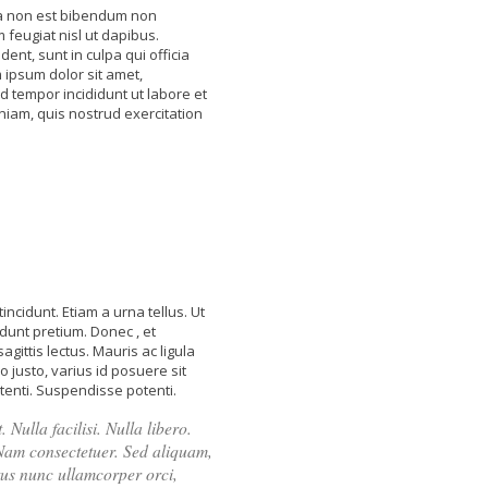
na non est bibendum non
feugiat nisl ut dapibus.
ent, sunt in culpa qui officia
 ipsum dolor sit amet,
d tempor incididunt ut labore et
iam, quis nostrud exercitation
ncidunt. Etiam a urna tellus. Ut
dunt pretium. Donec , et
sagittis lectus. Mauris ac ligula
o justo, varius id posuere sit
tenti. Suspendisse potenti.
 Nulla facilisi. Nulla libero.
Nam consectetuer. Sed aliquam,
tus nunc ullamcorper orci,