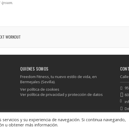
 ipsum.
EXT WORKOUT
QUIENES SOMOS
CON
Freedom Fitness, tu nuevo estilo de vida, en
Calle
Bermejales (Sevilla).
95
Ver política de cookies
Ver política de privacidad y protección de datos
60
in
De
 servicios y su experiencia de navegación. Si continua navegando,
ón u obtener más información.