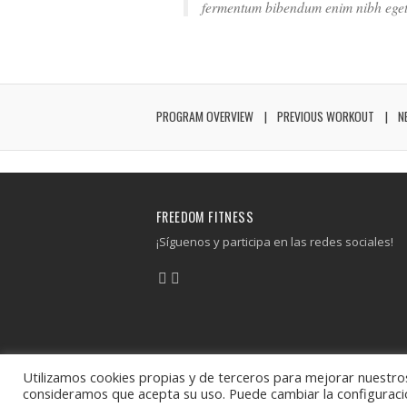
fermentum bibendum enim nibh eget
PROGRAM OVERVIEW
PREVIOUS WORKOUT
N
FREEDOM FITNESS
¡Síguenos y participa en las redes sociales!
Utilizamos cookies propias y de terceros para mejorar nuestros
consideramos que acepta su uso. Puede cambiar la configuraci
Freedom Fitness © 2026 - All Rights Reserved