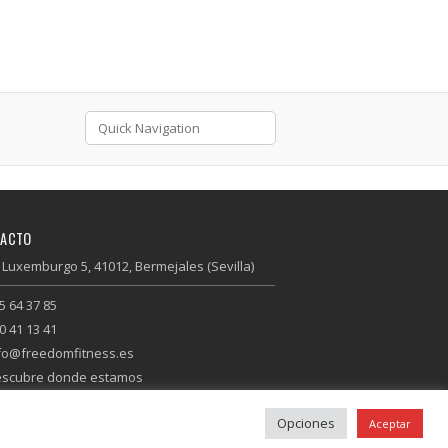
TACTO
 Luxemburgo 5, 41012, Bermejales (Sevilla)
5 64 37 85
0 41 13 41
fo@freedomfitness.es
scubre donde estamos
Opciones
Aceptar