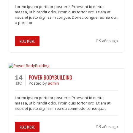
Lorem ipsum porttitor posuere. Praesent id metus
massa, ut blrandit odio. Proin quis tortor orci. Etiam at
risus et justo dignissim congue. Donec congue lacinia dui,
a porttitor.
9 años ago
READ MORE
POWER BODYBUILDING
14
Posted
by
admin
DIC
Lorem ipsum porttitor posuere. Praesent id metus
massa, ut blrandit odio. Proin quis tortor orci. Etiam at
risus et justo dignissim ex ea commodo consequat.
9 años ago
READ MORE