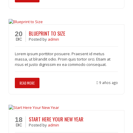
BLUEPRINT TO SIZE
20
Posted
by
admin
DIC
Lorem ipsum porttitor posuere. Praesent id metus
massa, ut blrandit odio. Proin quis tortor orci. Etiam at
risus et justo dignissim ex ea commodo consequat.
9 años ago
READ MORE
START HERE YOUR NEW YEAR
18
Posted
by
admin
DIC