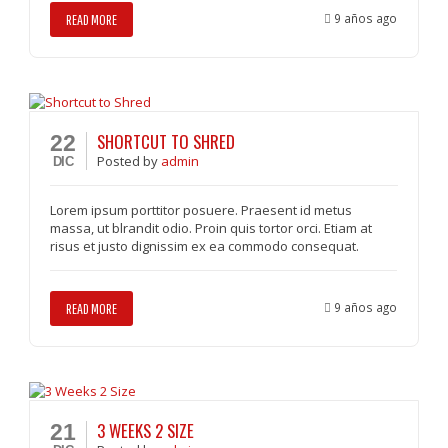
9 años ago
READ MORE
SHORTCUT TO SHRED
22
Posted
by
admin
DIC
Lorem ipsum porttitor posuere. Praesent id metus
massa, ut blrandit odio. Proin quis tortor orci. Etiam at
risus et justo dignissim ex ea commodo consequat.
9 años ago
READ MORE
3 WEEKS 2 SIZE
21