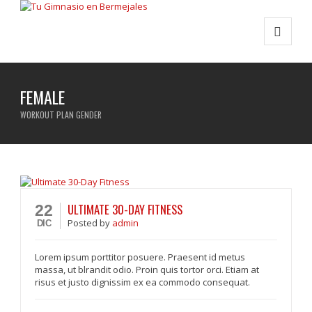
FEMALE
WORKOUT PLAN GENDER
ULTIMATE 30-DAY FITNESS
22
Posted
by
admin
DIC
Lorem ipsum porttitor posuere. Praesent id metus
massa, ut blrandit odio. Proin quis tortor orci. Etiam at
risus et justo dignissim ex ea commodo consequat.