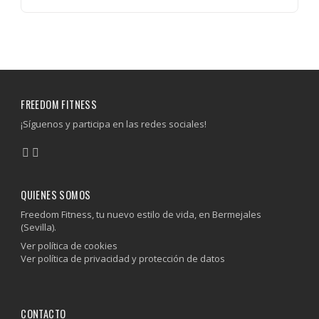
FREEDOM FITNESS
¡Síguenos y participa en las redes sociales!
QUIENES SOMOS
Freedom Fitness, tu nuevo estilo de vida, en Bermejales
(Sevilla).
Ver política de cookies
Ver política de privacidad y protección de datos
CONTACTO