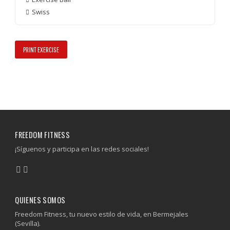
Swiss
PRINT EXERCISE
FREEDOM FITNESS
¡Síguenos y participa en las redes sociales!
QUIENES SOMOS
Freedom Fitness, tu nuevo estilo de vida, en Bermejales
(Sevilla).