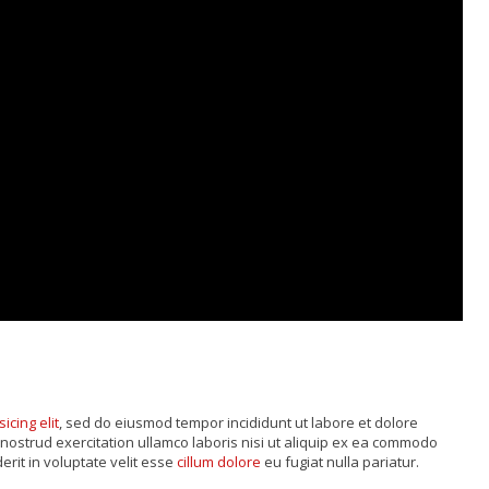
sicing elit
, sed do eiusmod tempor incididunt ut labore et dolore
nostrud exercitation ullamco laboris nisi ut aliquip ex ea commodo
rit in voluptate velit esse
cillum dolore
eu fugiat nulla pariatur.