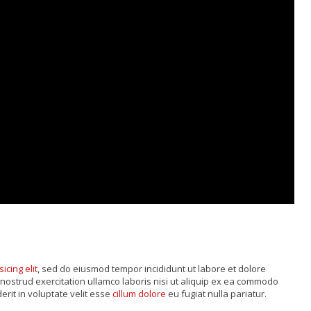
sicing elit
, sed do eiusmod tempor incididunt ut labore et dolore
nostrud exercitation ullamco laboris nisi ut aliquip ex ea commodo
rit in voluptate velit esse
cillum dolore
eu fugiat nulla pariatur.