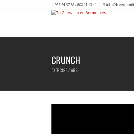
955 64 37 85 / 600 41 13 41
info@freedomfi
CRUNCH
EXERCISE / ABS