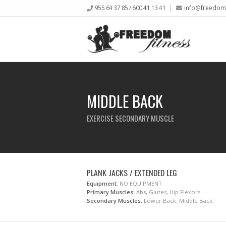
955 64 37 85 / 600 41 13 41
info@freedomf
MIDDLE BACK
EXERCISE SECONDARY MUSCLE
PLANK JACKS / EXTENDED LEG
Equipment:
NO EQUIPMENT
Primary Muscles:
Abs, Glutes, Hip Flexors
Secondary Muscles:
Lower Back, Middle Back