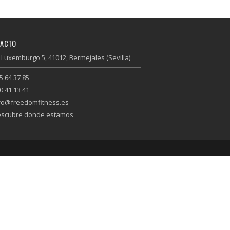
TACTO
 Luxemburgo 5, 41012, Bermejales (Sevilla)
5 64 37 85
0 41 13 41
fo@freedomfitness.es
scubre donde estamos