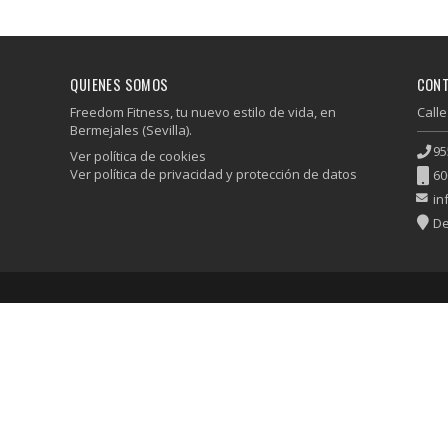
QUIENES SOMOS
CON
Freedom Fitness, tu nuevo estilo de vida, en
Calle
Bermejales (Sevilla).
95
Ver política de cookies
Ver política de privacidad y protección de datos
60
in
De