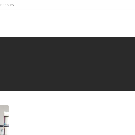
tness.es