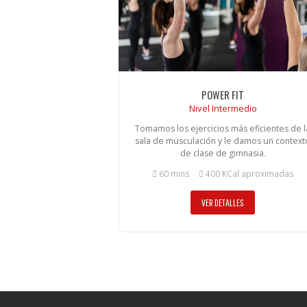
POWER FIT
Nivel Intermedio
Tomamos los ejercicios más eficientes de l
sala de musculación y le damos un context
de clase de gimnasia.
60 mins
400 KCal aproximadas
VER DETALLES